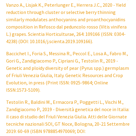
Vanzo A., Lisjak K., Peterlunger E., Herrera J.C., 2020 - Yield
reduction through cluster or selective berry thinning
similarly modulates anthocyanins and proanthocyanidins
composition in Refosco dal peduncolo rosso (Vitis vinifera
L.) grapes. Scientia Horticulturae, 264: 109166 (ISSN: 0304-
4238) (DOI: 10.1016/j.scienta.2019.109166).
Baccichet I., Foria S., Messina R., Peccol E., Losa A., Fabro M.,
Gori G., Zandigiacomo P., Cipriani G., Testolin R., 2019 -
Genetic and ploidy diversity of pear (Pyrus spp.) germplasm
of Friuli Venezia Giulia, Italy. Genetic Resources and Crop
Evolution, in press (Print ISSN: 0925-9864; Online
ISSN:1573-5109).
Testolin R., Baldini M., Ermacora P., Poggetti L., Vischi M.,
Zandigiacomo P., 2019 - Diversità genetica del noce in Italia:
il caso di studio del Friuli Venezia Giulia. Atti delle Giornate
tecniche nazionali SOI, GT Noce, Bologna, 20-21 Settembre
2019: 60-69 (ISBN 9788854970069; DOI: