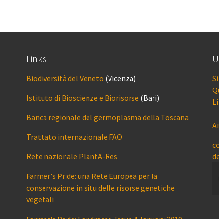
Links
U
Biodiversità del Veneto
(Vicenza)
Si
Qu
Istituto di Bioscienze e Biorisorse
(Bari)
Li
Banca regionale del germoplasma della Toscana
A
Trattato internazionale FAO
co
Rete nazionale PlantA-Res
d
Farmer's Pride: una Rete Europea per la
conservazione in situ delle risorse genetiche
vegetali