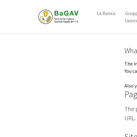
Skip to main content
La Banca
Grupp
lavor
Wha
The in
You ca
Also 
Pag
The 
URL
.
Sit